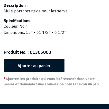
Description :
Multi-pots très rigide pour les semis.
Spécifications :
Couleur
:
Noir
Dimensions
:
15'' x 61 1/2'' x 6 1/2''
Produit No. :
61305000
Ajouter au panier
*
Ajoutez les produits qui vous intéressent dans votre
panier et demandez une soumission pour recevoir un prix.