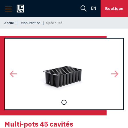
Retourner
EN
Boutique
à
l'accueil
Accueil
Manutention
Spécialisé
Multi-pots 45 cavités