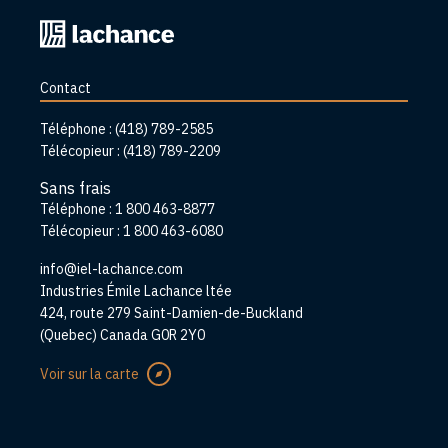
Retourner
à
l'accueil
Contact
Téléphone :
(418) 789-2585
Télécopieur :
(418) 789-2209
Sans frais
Téléphone :
1 800 463-8877
Télécopieur :
1 800 463-6080
info@iel-lachance.com
Adresse
Industries Émile Lachance ltée
424, route 279 Saint-Damien-de-Buckland
(Quebec) Canada G0R 2Y0
Voir sur la carte