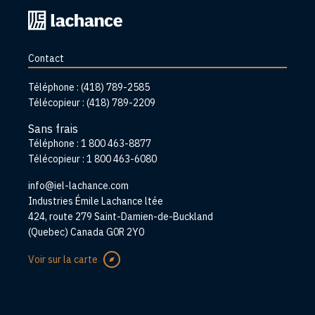
Retourner
à
l'accueil
Contact
Téléphone :
(418) 789-2585
Télécopieur :
(418) 789-2209
Sans frais
Téléphone :
1 800 463-8877
Télécopieur :
1 800 463-6080
info@iel-lachance.com
Adresse
Industries Émile Lachance ltée
424, route 279 Saint-Damien-de-Buckland
(Quebec) Canada G0R 2Y0
Voir sur la carte