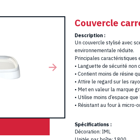
Couvercle car
Description :
Un couvercle stylisé avec sc
environnementale réduite.
Principales caractéristiques
• Languette de sécurité non 
• Contient moins de résine q
• Attire le regard sur les ray
• Met en valeur la marque gr
• Utilise moins d’espace qu
• Résistant au four à micro-o
Spécifications :
Décoration
:
IML
Unités par boîte
:
1800