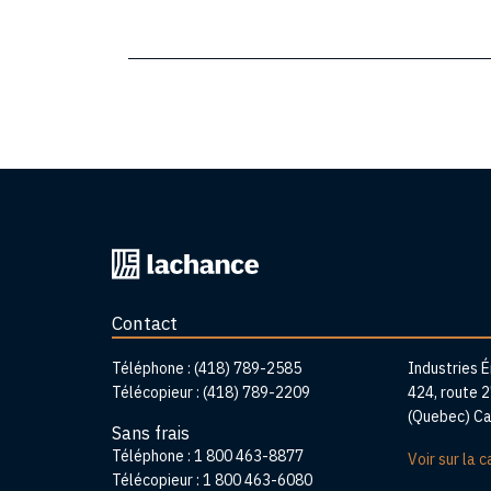
Retourner
à
l'accueil
Contact
Adre
Téléphone :
(418) 789-2585
Industries 
Télécopieur :
(418) 789-2209
424, route 
(Quebec) C
Sans frais
Téléphone :
1 800 463-8877
Voir sur la c
Télécopieur :
1 800 463-6080