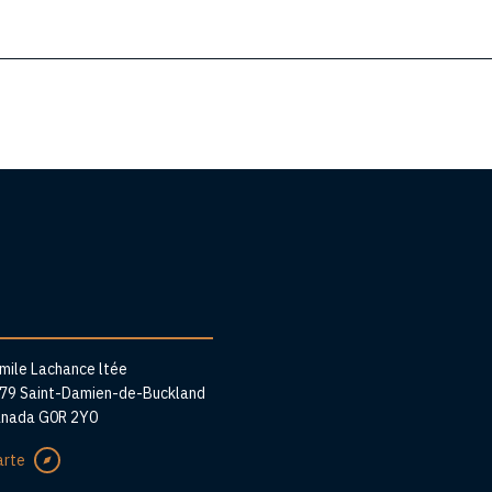
sse
Émile Lachance ltée
279 Saint-Damien-de-Buckland
anada G0R 2Y0
arte