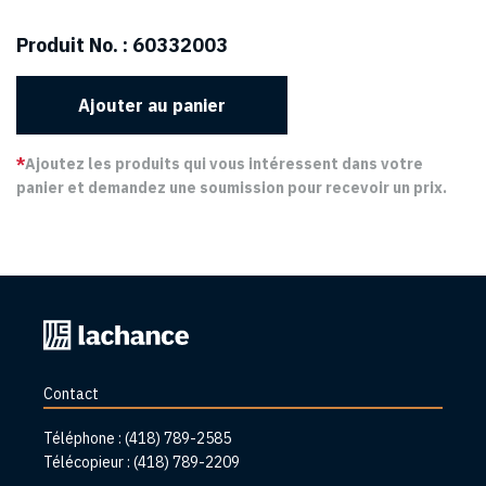
Produit No. :
60332003
Ajouter au panier
*
Ajoutez les produits qui vous intéressent dans votre
panier et demandez une soumission pour recevoir un prix.
Retourner
à
l'accueil
Contact
Téléphone :
(418) 789-2585
Télécopieur :
(418) 789-2209