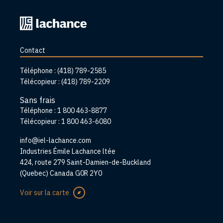
Retourner
à
l'accueil
Contact
Téléphone :
(418) 789-2585
Télécopieur :
(418) 789-2209
Sans frais
Téléphone :
1 800 463-8877
Télécopieur :
1 800 463-6080
info@iel-lachance.com
Adresse
Industries Émile Lachance ltée
424, route 279 Saint-Damien-de-Buckland
(Quebec) Canada G0R 2Y0
Voir sur la carte