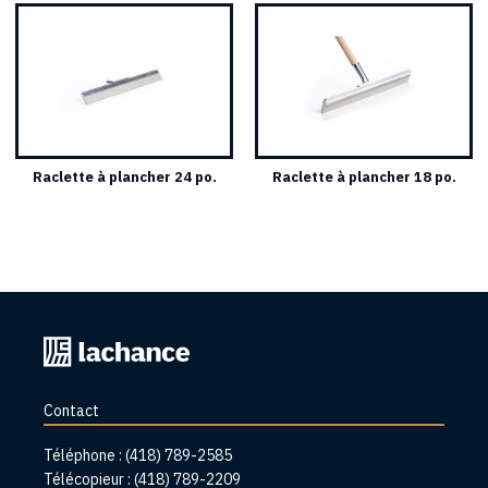
Raclette à plancher 24 po.
Raclette à plancher 18 po.
Retourner
à
l'accueil
Contact
Téléphone :
(418) 789-2585
Télécopieur :
(418) 789-2209