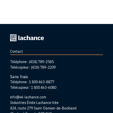
Retourner
à
l'accueil
Contact
Téléphone :
(418) 789-2585
Télécopieur :
(418) 789-2209
Sans frais
Téléphone :
1 800 463-8877
Télécopieur :
1 800 463-6080
info@iel-lachance.com
Adresse
Industries Émile Lachance ltée
424, route 279 Saint-Damien-de-Buckland