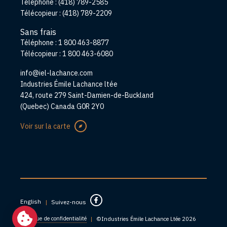
Téléphone :
(418) 789-2585
Télécopieur :
(418) 789-2209
Sans frais
Téléphone :
1 800 463-8877
Télécopieur :
1 800 463-6080
info@iel-lachance.com
Adresse
Industries Émile Lachance ltée
424, route 279 Saint-Damien-de-Buckland
(Quebec) Canada G0R 2Y0
Voir sur la carte
English
|
Suivez-nous
Politique de confidentialité
|
©Industries Émile Lachance Ltée 2026