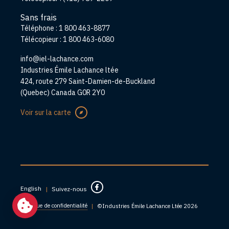
Sans frais
Téléphone :
1 800 463-8877
Télécopieur :
1 800 463-6080
info@iel-lachance.com
Adresse
Industries Émile Lachance ltée
424, route 279 Saint-Damien-de-Buckland
(Quebec) Canada G0R 2Y0
Voir sur la carte
English
|
Suivez-nous
Politique de confidentialité
|
©Industries Émile Lachance Ltée 2026