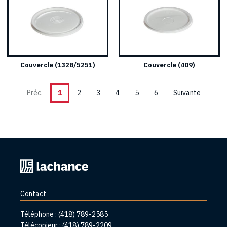
Couvercle (1328/5251)
Couvercle (409)
Préc.
1
2
3
4
5
6
Suivante
Retourner
à
l'accueil
Contact
Téléphone :
(418) 789-2585
Télécopieur :
(418) 789-2209