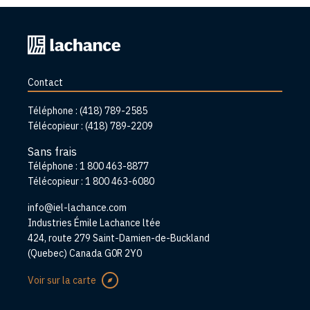
Retourner
à
l'accueil
Contact
Téléphone :
(418) 789-2585
Télécopieur :
(418) 789-2209
Sans frais
Téléphone :
1 800 463-8877
Télécopieur :
1 800 463-6080
info@iel-lachance.com
Adresse
Industries Émile Lachance ltée
424, route 279 Saint-Damien-de-Buckland
(Quebec) Canada G0R 2Y0
Voir sur la carte