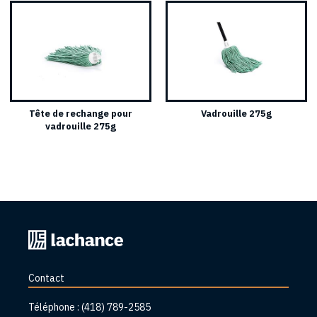
Tête de rechange pour
Vadrouille 275g
vadrouille 275g
Retourner
à
l'accueil
Contact
Téléphone :
(418) 789-2585