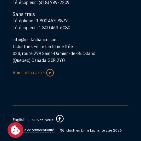
Télécopieur :
(418) 789-2209
Sans frais
Téléphone :
1 800 463-8877
Télécopieur :
1 800 463-6080
info@iel-lachance.com
Adresse
Industries Émile Lachance ltée
424, route 279 Saint-Damien-de-Buckland
(Quebec) Canada G0R 2Y0
Voir sur la carte
English
|
Suivez-nous
Politique de confidentialité
|
©Industries Émile Lachance Ltée 2026