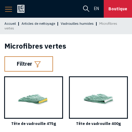
Retourner
EN
Boutique
à
l'accueil
Accueil
Articles de nettoyage
Vadrouilles humides
Microfibres
vertes
Microfibres vertes
Filtrer
Tête de vadrouille 475g
Tête de vadrouille 400g